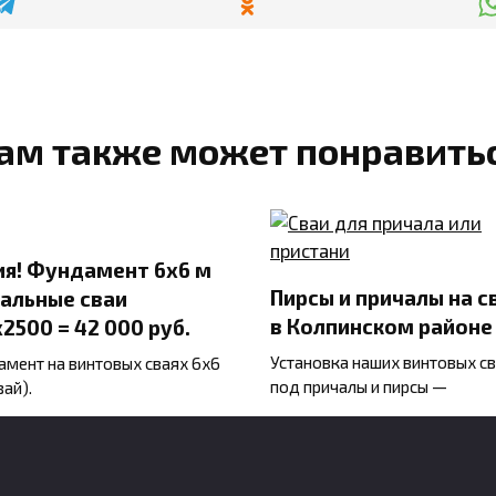
ам также может понравить
ия! Фундамент 6х6 м
Пирсы и причалы на с
тальные сваи
в Колпинском районе
2500 = 42 000 руб.
Установка наших винтовых с
мент на винтовых сваях 6х6
под причалы и пирсы —
вай).
0
1.2к.
992