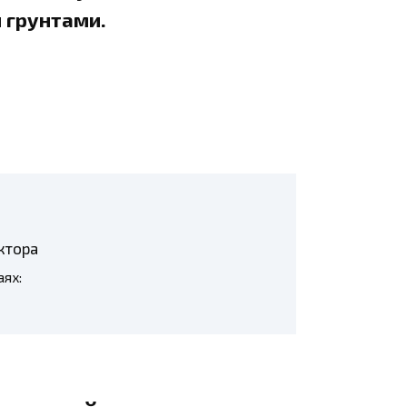
 грунтами.
ктора
ях: