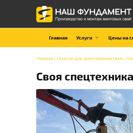
Перейти
к
содержанию
Главная
Услуги
Цены на с
ГЛАВНАЯ
»
ТРАКТОР ДЛЯ ЗАКРУЧИВАНИЯ СВАЙ
»
ТРА
Своя спецтехника