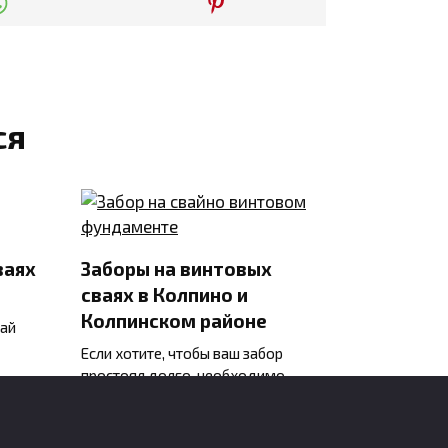
ся
ваях
Заборы на винтовых
сваях в Колпино и
Колпинском районе
вай
Если хотите, чтобы ваш забор
простоял долго, необходимо
0
1.6к.